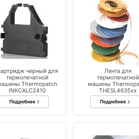
артридж черный для
Лента для
термопечатной
термопечатно
машины Thermopatch
машины Thermopa
INKCALC2410
THESL4635хх
Подробнее
Подробнее